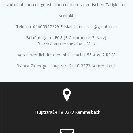
vorbehaltenen diagnostischen und therapeutischen Tätigkeiten
Kontakt:
Telefon: 06605957229 E-Mail: bianca.zivi@gmail.com
Behörde gem. ECG (E-Commerce Gesetz):
Bezirkshauptmannschaft Melk
Verantwortlich für den Inhalt nach § 55 Abs. 2 RStV:
Bianca Ziervogel Hauptstraße 18 3373 Kemmelbach
Hauptstraße 18 3373 Kemmelbach